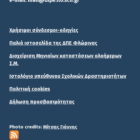
e-mail: mail@dipe.flo.sch.gr
Χρήσιμοι σύνδεσμοι-οδηγίες
Παλιά ιστοσελίδα της ΔΠΕ Φλώρινας
Διαχείριση Μηνιαίων καταστάσεων ολοήμερων
Σ.Μ.
Ιστολόγιο υπεύθυνου Σχολικών Δραστηριοτήτων
Πολιτική cookies
Δήλωση προσβασιμότητας
Photo credits:
Μίτσης Γιάννης