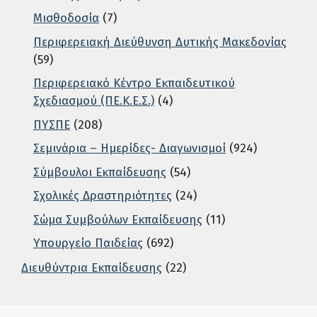
Μισθοδοσία
(7)
Περιφερειακή Διεύθυνση Δυτικής Μακεδονίας
(59)
Περιφερειακό Κέντρο Εκπαιδευτικού
Σχεδιασμού (ΠΕ.Κ.Ε.Σ.)
(4)
ΠΥΣΠΕ
(208)
Σεμινάρια – Ημερίδες- Διαγωνισμοί
(924)
Σύμβουλοι Εκπαίδευσης
(54)
Σχολικές Δραστηριότητες
(24)
Σώμα Συμβούλων Εκπαίδευσης
(11)
Υπουργείο Παιδείας
(692)
Διευθύντρια Εκπαίδευσης
(22)