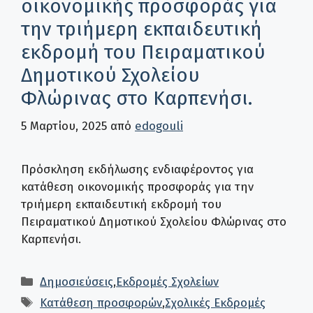
οικονομικής προσφοράς για
την τριήμερη εκπαιδευτική
εκδρομή του Πειραματικού
Δημοτικού Σχολείου
Φλώρινας στο Καρπενήσι.
5 Μαρτίου, 2025
από
edogouli
Πρόσκληση εκδήλωσης ενδιαφέροντος για
κατάθεση οικονομικής προσφοράς για την
τριήμερη εκπαιδευτική εκδρομή του
Πειραματικού Δημοτικού Σχολείου Φλώρινας στο
Καρπενήσι.
Κατηγορίες
Δημοσιεύσεις
,
Εκδρομές Σχολείων
Ετικέτες
Κατάθεση προσφορών
,
Σχολικές Εκδρομές