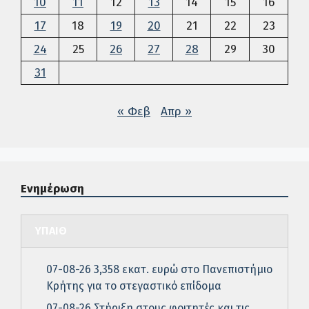
10
11
12
13
14
15
16
17
18
19
20
21
22
23
24
25
26
27
28
29
30
31
« Φεβ
Απρ »
Ενημέρωση
ΥΠΑΙΘ
07-08-26 3,358 εκατ. ευρώ στο Πανεπιστήμιο
Κρήτης για το στεγαστικό επίδομα
07-08-26 Στήριξη στους φοιτητές και τις