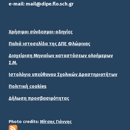
e-mail: mail@dipe.flo.sch.gr
Χρήσιμοι σύνδεσμοι-οδηγίες
Παλιά ιστοσελίδα της ΔΠΕ Φλώρινας
Διαχείριση Μηνιαίων καταστάσεων ολοήμερων
Σ.Μ.
Ιστολόγιο υπεύθυνου Σχολικών Δραστηριοτήτων
Πολιτική cookies
Δήλωση προσβασιμότητας
Photo credits:
Μίτσης Γιάννης