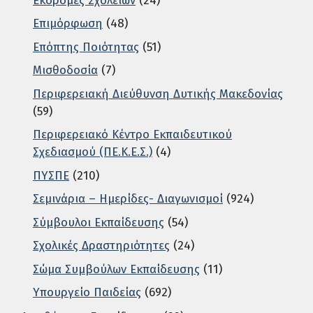
Εκδρομές Σχολείων
(24)
Επιμόρφωση
(48)
Επόπτης Ποιότητας
(51)
Μισθοδοσία
(7)
Περιφερειακή Διεύθυνση Δυτικής Μακεδονίας
(59)
Περιφερειακό Κέντρο Εκπαιδευτικού
Σχεδιασμού (ΠΕ.Κ.Ε.Σ.)
(4)
ΠΥΣΠΕ
(210)
Σεμινάρια – Ημερίδες- Διαγωνισμοί
(924)
Σύμβουλοι Εκπαίδευσης
(54)
Σχολικές Δραστηριότητες
(24)
Σώμα Συμβούλων Εκπαίδευσης
(11)
Υπουργείο Παιδείας
(692)