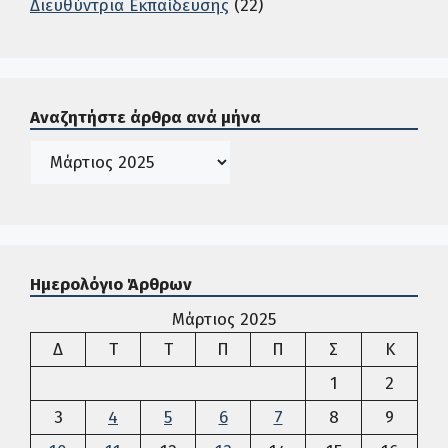
Διευθύντρια Εκπαίδευσης
(22)
Σε αυτή την περιοχή ο χρήστης μπορεί να αναζητήσει άρ
Αναζητήστε άρθρα ανά μήνα
Ιστορικό
Ημερολόγιο Άρθρων
Μάρτιος 2025
Δευτέρα
Τρίτη
Τετάρτη
Πέμπτη
Παρασκευή
Σάββατο
Κυρια
Δ
Τ
Τ
Π
Π
Σ
Κ
1
2
3
4
5
6
7
8
9