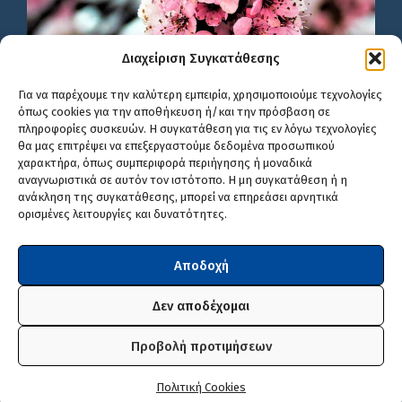
Διαχείριση Συγκατάθεσης
Για να παρέχουμε την καλύτερη εμπειρία, χρησιμοποιούμε τεχνολογίες
όπως cookies για την αποθήκευση ή/και την πρόσβαση σε
πληροφορίες συσκευών. Η συγκατάθεση για τις εν λόγω τεχνολογίες
θα μας επιτρέψει να επεξεργαστούμε δεδομένα προσωπικού
χαρακτήρα, όπως συμπεριφορά περιήγησης ή μοναδικά
αναγνωριστικά σε αυτόν τον ιστότοπο. Η μη συγκατάθεση ή η
ανάκληση της συγκατάθεσης, μπορεί να επηρεάσει αρνητικά
ορισμένες λειτουργίες και δυνατότητες.
Αποδοχή
Δεν αποδέχομαι
Προβολή προτιμήσεων
© 2024 Τμήμα Δ' Πληροφορικής και Νέων Τεχνολογιών Δ.Π.Ε.
Πολιτική Cookies
Φλώρινας. Υλοποίηση με Wordpress