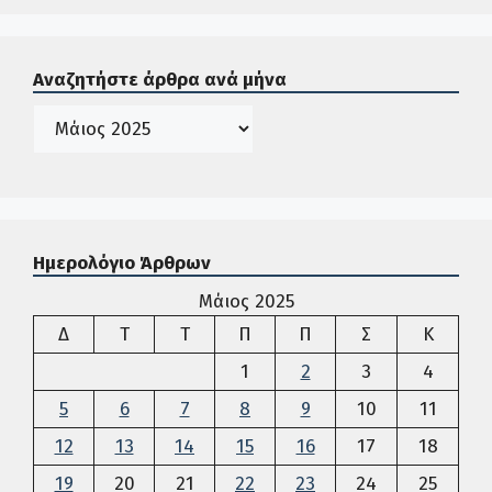
Σε αυτή την περιοχή ο χρήστης μπορεί να αναζητήσει άρ
Αναζητήστε άρθρα ανά μήνα
Ιστορικό
Ημερολόγιο Άρθρων
Μάιος 2025
Δευτέρα
Τρίτη
Τετάρτη
Πέμπτη
Παρασκευή
Σάββατο
Κυρια
Δ
Τ
Τ
Π
Π
Σ
Κ
1
2
3
4
5
6
7
8
9
10
11
12
13
14
15
16
17
18
19
20
21
22
23
24
25