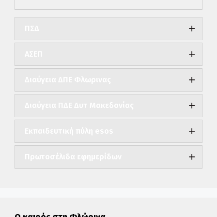
ΠΣΔ
ΑΣΕΠ
Διαύγεια ΔΠΕ Φλωρινας
Διαύγεια ΠΔΕ Δυτ Μακεδονίας
Εκπαιδευτική πύλη esos
Πρωτοσέλιδα εφημερίδων
Ο καιρός στη Φλώρινα