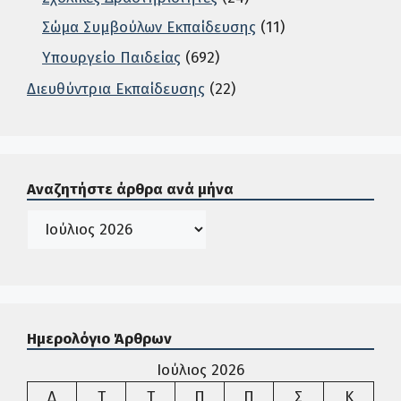
Σώμα Συμβούλων Εκπαίδευσης
(11)
Υπουργείο Παιδείας
(692)
Διευθύντρια Εκπαίδευσης
(22)
Σε αυτή την περιοχή ο χρήστης μπορεί να αναζητήσει άρ
Αναζητήστε άρθρα ανά μήνα
Ιστορικό
Ημερολόγιο Άρθρων
Ιούλιος 2026
Δευτέρα
Τρίτη
Τετάρτη
Πέμπτη
Παρασκευή
Σάββατο
Κυρια
Δ
Τ
Τ
Π
Π
Σ
Κ