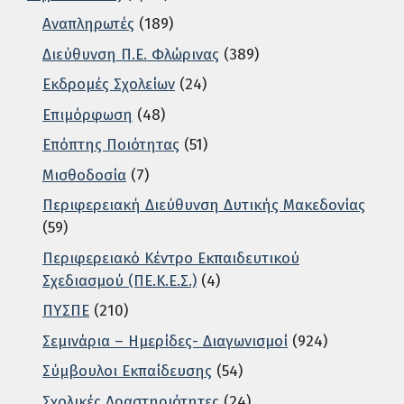
Αναπληρωτές
(189)
Διεύθυνση Π.Ε. Φλώρινας
(389)
Εκδρομές Σχολείων
(24)
Επιμόρφωση
(48)
Επόπτης Ποιότητας
(51)
Μισθοδοσία
(7)
Περιφερειακή Διεύθυνση Δυτικής Μακεδονίας
(59)
Περιφερειακό Κέντρο Εκπαιδευτικού
Σχεδιασμού (ΠΕ.Κ.Ε.Σ.)
(4)
ΠΥΣΠΕ
(210)
Σεμινάρια – Ημερίδες- Διαγωνισμοί
(924)
Σύμβουλοι Εκπαίδευσης
(54)
Σχολικές Δραστηριότητες
(24)