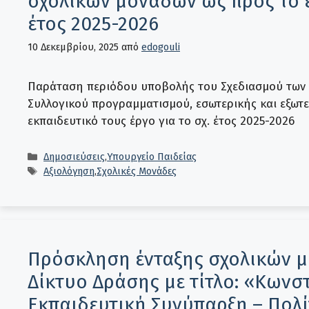
σχολικών μονάδων ως προς το ε
έτος 2025-2026
10 Δεκεμβρίου, 2025
από
edogouli
Παράταση περιόδου υποβολής του Σχεδιασμού των Δ
Συλλογικού προγραμματισμού, εσωτερικής και εξωτ
εκπαιδευτικό τους έργο για το σχ. έτος 2025-2026
Κατηγορίες
Δημοσιεύσεις
,
Υπουργείο Παιδείας
Ετικέτες
Αξιολόγηση
,
Σχολικές Μονάδες
Πρόσκληση ένταξης σχολικών μ
Δίκτυο Δράσης με τίτλο: «Κωνσ
Εκπαιδευτική Συνύπαρξη – Πολί