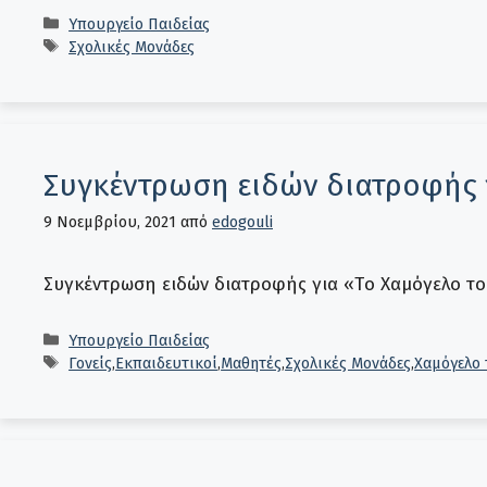
Κατηγορίες
Υπουργείο Παιδείας
Ετικέτες
Σχολικές Μονάδες
Συγκέντρωση ειδών διατροφής 
9 Νοεμβρίου, 2021
από
edogouli
Συγκέντρωση ειδών διατροφής για «Tο Χαμόγελο το
Κατηγορίες
Υπουργείο Παιδείας
Ετικέτες
Γονείς
,
Εκπαιδευτικοί
,
Μαθητές
,
Σχολικές Μονάδες
,
Χαμόγελο 