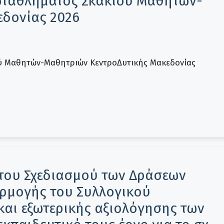
ταθλήματος Σκακιού Μαθητών-
δονίας 2026
ύ Μαθητών-Μαθητριών ΚεντροΔυτικής Μακεδονίας
του Σχεδιασμού των Δράσεων
φαρμογής του Συλλογικού
και εξωτερικής αξιολόγησης των