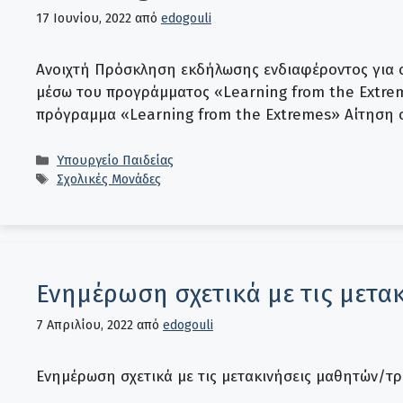
17 Ιουνίου, 2022
από
edogouli
Ανοιχτή Πρόσκληση εκδήλωσης ενδιαφέροντος για 
μέσω του προγράμματος «Learning from the Extrem
πρόγραμμα «Learning from the Extremes» Αίτηση σ
Κατηγορίες
Υπουργείο Παιδείας
Ετικέτες
Σχολικές Μονάδες
Ενημέρωση σχετικά με τις μετα
7 Απριλίου, 2022
από
edogouli
Ενημέρωση σχετικά με τις μετακινήσεις μαθητών/τρ