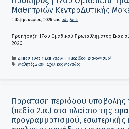
Προκήρυξη 17ου Ομαδικού Πρω
Μαθητριών ΚεντροΔυτικής Μακε
2 Φεβρουαρίου, 2026
από
edogouli
Προκήρυξη 17ου Ομαδικού Πρωταθλήματος Σκακιο
2026
Κατηγορίες
Δημοσιεύσεις
,
Σεμινάρια - Ημερίδες- Διαγωνισμοί
Ετικέτες
Μαθητές
,
Σκάκι
,
Σχολικές Μονάδες
Παράταση περιόδου υποβολής 
(πεδίο 2.α.) στο πλαίσιο της ε
προγραμματισμού, εσωτερικής 