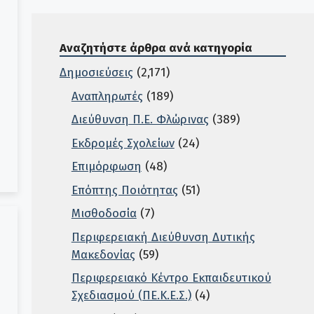
Αναζητήστε άρθρα ανά κατηγορία
Δημοσιεύσεις
(2,171)
Αναπληρωτές
(189)
Διεύθυνση Π.Ε. Φλώρινας
(389)
Εκδρομές Σχολείων
(24)
Επιμόρφωση
(48)
Επόπτης Ποιότητας
(51)
Μισθοδοσία
(7)
Περιφερειακή Διεύθυνση Δυτικής
Μακεδονίας
(59)
Περιφερειακό Κέντρο Εκπαιδευτικού
Σχεδιασμού (ΠΕ.Κ.Ε.Σ.)
(4)