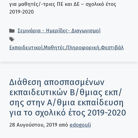
για μαθητές/-τριες ΠΕ και ΔΕ – σχολικό έτος
2019-2020
Κατηγορίες
Σεμινάρια - Ημερίδες- Διαγωνισμοί
Ετικέτες
Εκπαιδευτικοί
,
Μαθητές
,
Πληροφορική
,
Φεστιβάλ
Διάθεση αποσπασμένων
εκπαιδευτικών Β/θμιας εκπ/
σης στην Α/θμια εκπαίδευση
για το σχολικό έτος 2019-2020
28 Αυγούστου, 2019
από
edogouli