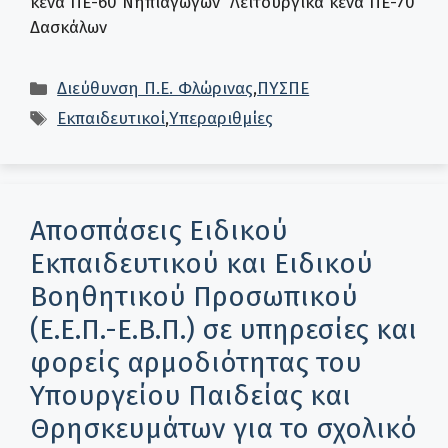
κενά ΠΕ-60 Νηπιαγωγών Λειτουργικά κενά ΠΕ-70
Δασκάλων
Κατηγορίες
Διεύθυνση Π.Ε. Φλώρινας
,
ΠΥΣΠΕ
Ετικέτες
Εκπαιδευτικοί
,
Υπεραριθμίες
Αποσπάσεις Ειδικού
Εκπαιδευτικού και Ειδικού
Βοηθητικού Προσωπικού
(Ε.Ε.Π.-Ε.Β.Π.) σε υπηρεσίες και
φορείς αρμοδιότητας του
Υπουργείου Παιδείας και
Θρησκευμάτων για το σχολικό