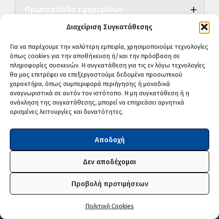
Πρωτοσέλιδα εφημερίδων
Διαχείριση Συγκατάθεσης
Για να παρέχουμε την καλύτερη εμπειρία, χρησιμοποιούμε τεχνολογίες
όπως cookies για την αποθήκευση ή/και την πρόσβαση σε
πληροφορίες συσκευών. Η συγκατάθεση για τις εν λόγω τεχνολογίες
Ο καιρός στη Φλώρινα
θα μας επιτρέψει να επεξεργαστούμε δεδομένα προσωπικού
χαρακτήρα, όπως συμπεριφορά περιήγησης ή μοναδικά
Σφάλμα.
αναγνωριστικά σε αυτόν τον ιστότοπο. Η μη συγκατάθεση ή η
ανάκληση της συγκατάθεσης, μπορεί να επηρεάσει αρνητικά
ορισμένες λειτουργίες και δυνατότητες.
Άκου πρόγνωση
Αποδοχή
Δεν αποδέχομαι
Δείτε αναλυτική πρόγνωση
Προβολή προτιμήσεων
Πολιτική Cookies