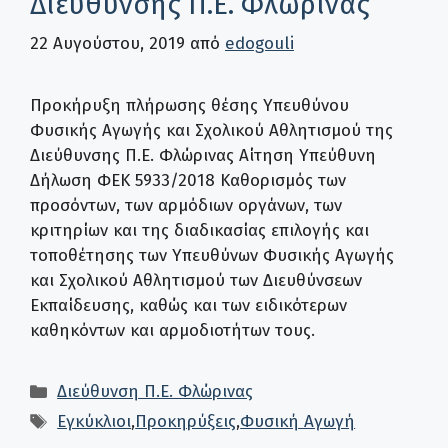
Διεύθυνσης Π.Ε. Φλώρινας
22 Αυγούστου, 2019
από
edogouli
Προκήρυξη πλήρωσης θέσης Υπευθύνου
Φυσικής Αγωγής και Σχολικού Αθλητισμού της
Διεύθυνσης Π.Ε. Φλώρινας Αίτηση Υπεύθυνη
Δήλωση ΦΕΚ 5933/2018 Καθορισμός των
προσόντων, των αρμόδιων οργάνων, των
κριτηρίων και της διαδικασίας επιλογής και
τοποθέτησης των Υπευθύνων Φυσικής Αγωγής
και Σχολικού Αθλητισμού των Διευθύνσεων
Εκπαίδευσης, καθώς και των ειδικότερων
καθηκόντων και αρμοδιοτήτων τους.
Κατηγορίες
Διεύθυνση Π.Ε. Φλώρινας
Ετικέτες
Εγκύκλιοι
,
Προκηρύξεις
,
Φυσική Αγωγή