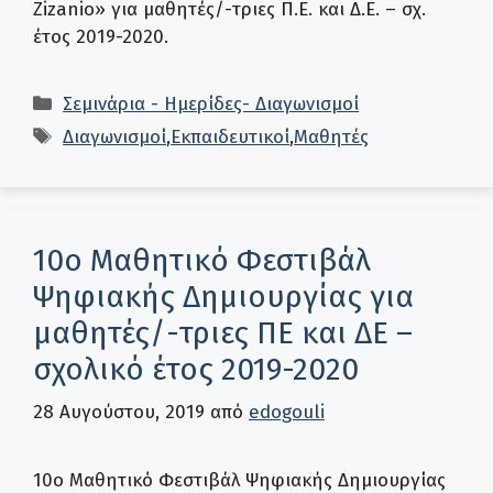
Zizanio» για μαθητές/-τριες Π.Ε. και Δ.Ε. – σχ.
έτος 2019-2020.
Κατηγορίες
Σεμινάρια - Ημερίδες- Διαγωνισμοί
Ετικέτες
Διαγωνισμοί
,
Εκπαιδευτικοί
,
Μαθητές
10ο Μαθητικό Φεστιβάλ
Ψηφιακής Δημιουργίας για
μαθητές/-τριες ΠΕ και ΔΕ –
σχολικό έτος 2019-2020
28 Αυγούστου, 2019
από
edogouli
10ο Μαθητικό Φεστιβάλ Ψηφιακής Δημιουργίας