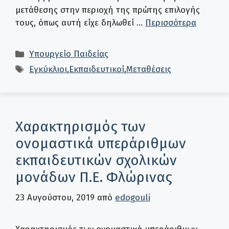
μετάθεσης στην περιοχή της πρώτης επιλογής
τους, όπως αυτή είχε δηλωθεί …
Περισσότερα
Κατηγορίες
Υπουργείο Παιδείας
Ετικέτες
Εγκύκλιοι
,
Εκπαιδευτικοί
,
Μεταθέσεις
Χαρακτηρισμός των
ονομαστικά υπεράριθμων
εκπαιδευτικών σχολικών
μονάδων Π.Ε. Φλώρινας
23 Αυγούστου, 2019
από
edogouli