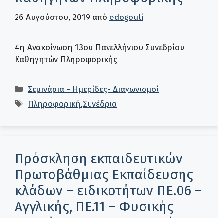
26 Αυγούστου, 2019
από
edogouli
4η Ανακοίνωση 13ου Πανελλήνιου Συνεδρίου
Καθηγητών Πληροφορικής
Κατηγορίες
Σεμινάρια - Ημερίδες- Διαγωνισμοί
Ετικέτες
Πληροφορική
,
Συνέδρια
Πρόσκληση εκπαιδευτικών
Πρωτοβάθμιας Εκπαίδευσης
κλάδων – ειδικοτήτων ΠΕ.06 –
Αγγλικής, ΠΕ.11 – Φυσικής