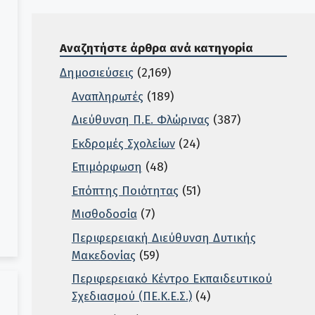
Αναζητήστε άρθρα ανά κατηγορία
Δημοσιεύσεις
(2,169)
Αναπληρωτές
(189)
Διεύθυνση Π.Ε. Φλώρινας
(387)
Εκδρομές Σχολείων
(24)
Επιμόρφωση
(48)
Επόπτης Ποιότητας
(51)
Μισθοδοσία
(7)
Περιφερειακή Διεύθυνση Δυτικής
Μακεδονίας
(59)
Περιφερειακό Κέντρο Εκπαιδευτικού
Σχεδιασμού (ΠΕ.Κ.Ε.Σ.)
(4)