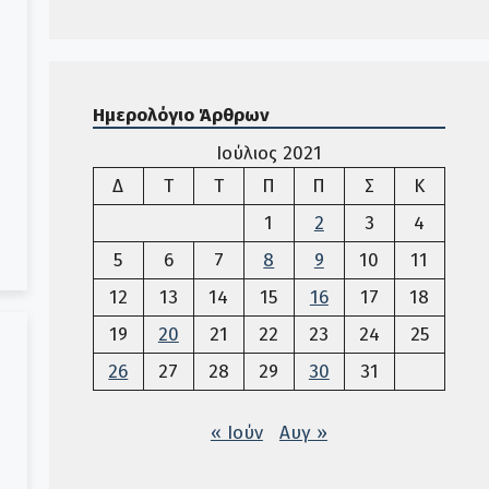
Ημερολόγιο Άρθρων
Ιούλιος 2021
Δευτέρα
Τρίτη
Τετάρτη
Πέμπτη
Παρασκευή
Σάββατο
Κυριακ
Δ
Τ
Τ
Π
Π
Σ
Κ
1
2
3
4
5
6
7
8
9
10
11
12
13
14
15
16
17
18
19
20
21
22
23
24
25
26
27
28
29
30
31
« Ιούν
Αυγ »