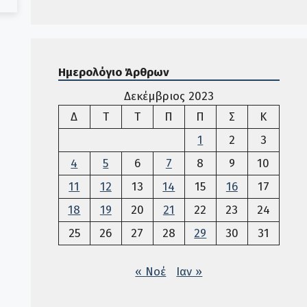
Ημερολόγιο Άρθρων
Δεκέμβριος 2023
Δευτέρα
Τρίτη
Τετάρτη
Πέμπτη
Παρασκευή
Σάββατο
Κυριακ
Δ
Τ
Τ
Π
Π
Σ
Κ
1
2
3
4
5
6
7
8
9
10
11
12
13
14
15
16
17
18
19
20
21
22
23
24
25
26
27
28
29
30
31
« Νοέ
Ιαν »