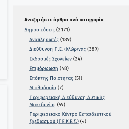
Αναζητήστε άρθρα ανά κατηγορία
Δημοσιεύσεις
(2,171)
Αναπληρωτές
(189)
Διεύθυνση Π.Ε. Φλώρινας
(389)
Εκδρομές Σχολείων
(24)
Επιμόρφωση
(48)
Επόπτης Ποιότητας
(51)
Μισθοδοσία
(7)
Περιφερειακή Διεύθυνση Δυτικής
Μακεδονίας
(59)
Περιφερειακό Κέντρο Εκπαιδευτικού
Σχεδιασμού (ΠΕ.Κ.Ε.Σ.)
(4)