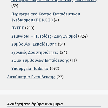
(59)
Περιφερειακό Κέντρο Εκπαιδευτικού
Σχεδιασμού (ΠΕ.Κ.Ε.Σ.)
(4)
ΠΥΣΠΕ
(210)
Σεμινάρια – Ημερίδες- Διαγωνισμοί
(924)
Σύμβουλοι Εκπαίδευσης
(54)
Σχολικές Δραστηριότητες
(24)
Σώμα Συμβούλων Εκπαίδευσης
(11)
Υπουργείο Παιδείας
(692)
Διευθύντρια Εκπαίδευσης
(22)
Σε αυτή την περιοχή ο χρήστης μπορεί να αναζητήσει άρ
Αναζητήστε άρθρα ανά μήνα