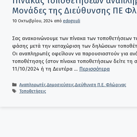
Πίνακας τοποθετήσεων αναπληρ
Μονάδες της Διεύθυνσης ΠΕ Φ
10 Οκτωβρίου, 2024
από
edogouli
Σας ανακοινώνουμε των πίνακα των τοποθετήσεων τ
φάσης μετά την καταχώριση των δηλώσεων τοποθέτ
Οι αναπληρωτές οφείλουν να παρουσιαστούν για αν
τοποθέτησης (στον πίνακα τοποθετήσεων δείτε τη
11/10/2024 ή τη Δευτέρα …
Περισσότερα
Κατηγορίες
Αναπληρωτές
,
Δημοσιεύσεις
,
Διεύθυνση Π.Ε. Φλώρινας
Ετικέτες
Τοποθετήσεις