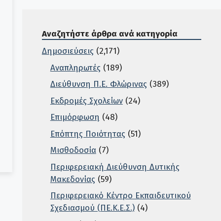
Αναζητήστε άρθρα ανά κατηγορία
Δημοσιεύσεις
(2,171)
Αναπληρωτές
(189)
Διεύθυνση Π.Ε. Φλώρινας
(389)
Εκδρομές Σχολείων
(24)
Επιμόρφωση
(48)
Επόπτης Ποιότητας
(51)
Μισθοδοσία
(7)
Περιφερειακή Διεύθυνση Δυτικής
Μακεδονίας
(59)
Περιφερειακό Κέντρο Εκπαιδευτικού
Σχεδιασμού (ΠΕ.Κ.Ε.Σ.)
(4)