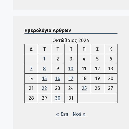
Ημερολόγιο Άρθρων
Οκτώβριος 2024
Δευτέρα
Τρίτη
Τετάρτη
Πέμπτη
Παρασκευή
Σάββατο
Κυριακ
Δ
Τ
Τ
Π
Π
Σ
Κ
1
2
3
4
5
6
7
8
9
10
11
12
13
14
15
16
17
18
19
20
21
22
23
24
25
26
27
28
29
30
31
« Σεπ
Νοέ »