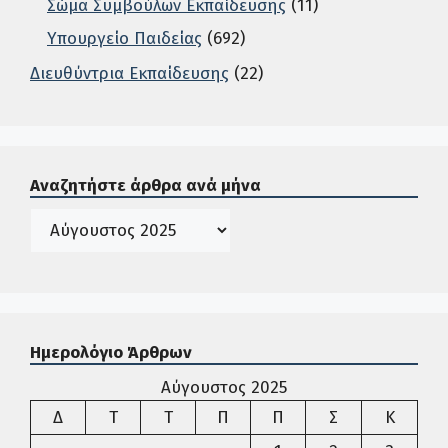
Σώμα Συμβούλων Εκπαίδευσης
(11)
Υπουργείο Παιδείας
(692)
Διευθύντρια Εκπαίδευσης
(22)
Σε αυτή την περιοχή ο χρήστης μπορεί να αναζητήσει άρ
Αναζητήστε άρθρα ανά μήνα
Ιστορικό
Ημερολόγιο Άρθρων
Αύγουστος 2025
Δευτέρα
Τρίτη
Τετάρτη
Πέμπτη
Παρασκευή
Σάββατο
Κυρια
Δ
Τ
Τ
Π
Π
Σ
Κ