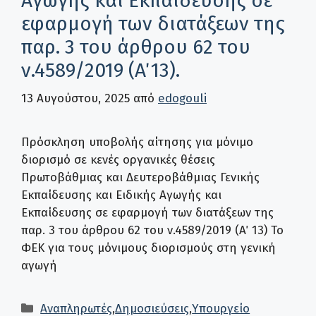
Αγωγής και Εκπαίδευσης σε
εφαρμογή των διατάξεων της
παρ. 3 του άρθρου 62 του
ν.4589/2019 (Α΄ 13).
13 Αυγούστου, 2025
από
edogouli
Πρόσκληση υποβολής αίτησης για μόνιμο
διορισμό σε κενές οργανικές θέσεις
Πρωτοβάθμιας και Δευτεροβάθμιας Γενικής
Εκπαίδευσης και Ειδικής Αγωγής και
Εκπαίδευσης σε εφαρμογή των διατάξεων της
παρ. 3 του άρθρου 62 του ν.4589/2019 (Α΄ 13) Το
ΦΕΚ για τους μόνιμους διορισμούς στη γενική
αγωγή
Κατηγορίες
Αναπληρωτές
,
Δημοσιεύσεις
,
Υπουργείο