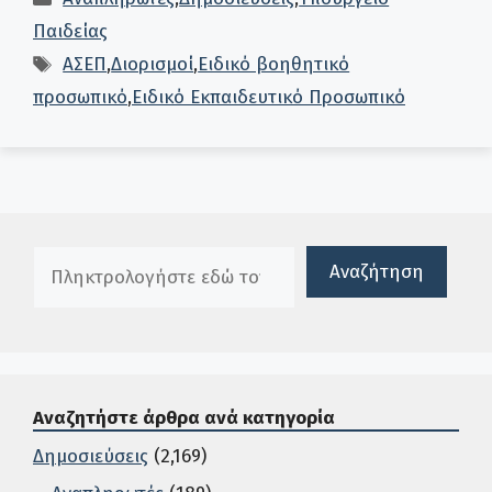
Παιδείας
Ετικέτες
ΑΣΕΠ
,
Διορισμοί
,
Ειδικό βοηθητικό
προσωπικό
,
Ειδικό Εκπαιδευτικό Προσωπικό
Πλαίσιο αναζήτησης
Αναζήτηση
Αναζητήστε άρθρα ανά κατηγορία
Δημοσιεύσεις
(2,169)