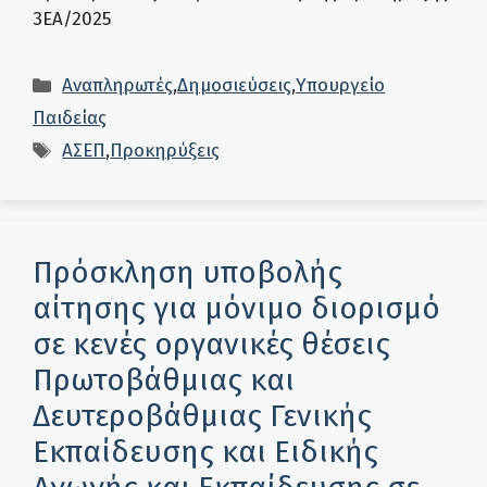
3ΕΑ/2025
Κατηγορίες
Αναπληρωτές
,
Δημοσιεύσεις
,
Υπουργείο
Παιδείας
Ετικέτες
ΑΣΕΠ
,
Προκηρύξεις
Πρόσκληση υποβολής
αίτησης για μόνιμο διορισμό
σε κενές οργανικές θέσεις
Πρωτοβάθμιας και
Δευτεροβάθμιας Γενικής
Εκπαίδευσης και Ειδικής