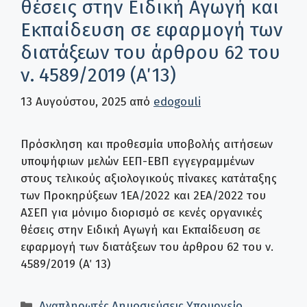
θέσεις στην Ειδική Αγωγή και
Εκπαίδευση σε εφαρμογή των
διατάξεων του άρθρου 62 του
ν. 4589/2019 (Α΄ 13)
13 Αυγούστου, 2025
από
edogouli
Πρόσκληση και προθεσμία υποβολής αιτήσεων
υποψήφιων μελών ΕΕΠ-ΕΒΠ εγγεγραμμένων
στους τελικούς αξιολογικούς πίνακες κατάταξης
των Προκηρύξεων 1ΕΑ/2022 και 2ΕΑ/2022 του
ΑΣΕΠ για μόνιμο διορισμό σε κενές οργανικές
θέσεις στην Ειδική Αγωγή και Εκπαίδευση σε
εφαρμογή των διατάξεων του άρθρου 62 του ν.
4589/2019 (Α΄ 13)
Κατηγορίες
Αναπληρωτές
,
Δημοσιεύσεις
,
Υπουργείο