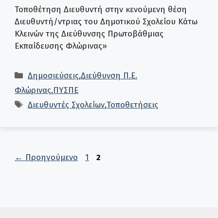
Τοποθέτηση Διευθυντή στην κενούμενη θέση
Διευθυντή/ντριας του Δημοτικού Σχολείου Κάτω
Κλεινών της Διεύθυνσης Πρωτοβάθμιας
Εκπαίδευσης Φλώρινας»
Κατηγορίες
Δημοσιεύσεις
,
Διεύθυνση Π.Ε.
Φλώρινας
,
ΠΥΣΠΕ
Ετικέτες
Διευθυντές Σχολείων
,
Τοποθετήσεις
Σελίδα
Σελίδα
←
Προηγούμενο
1
2