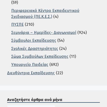
(59)
Περιφερειακό Κέντρο Εκπαιδευτικού
Σχεδιασμού (ΠΕ.Κ.Ε.Σ.)
(4)
ΠΥΣΠΕ
(210)
Σεμινάρια – Ημερίδες- Διαγωνισμοί
(924)
Σύμβουλοι Εκπαίδευσης
(54)
Σχολικές Δραστηριότητες
(24)
Σώμα Συμβούλων Εκπαίδευσης
(11)
Υπουργείο Παιδείας
(692)
Διευθύντρια Εκπαίδευσης
(22)
Σε αυτή την περιοχή ο χρήστης μπορεί να αναζητήσει άρ
Αναζητήστε άρθρα ανά μήνα