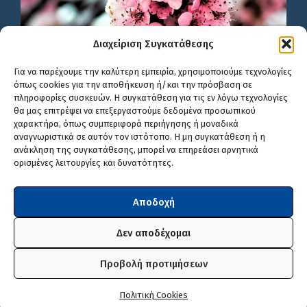
Διαχείριση Συγκατάθεσης
Για να παρέχουμε την καλύτερη εμπειρία, χρησιμοποιούμε τεχνολογίες
όπως cookies για την αποθήκευση ή/και την πρόσβαση σε
πληροφορίες συσκευών. Η συγκατάθεση για τις εν λόγω τεχνολογίες
θα μας επιτρέψει να επεξεργαστούμε δεδομένα προσωπικού
χαρακτήρα, όπως συμπεριφορά περιήγησης ή μοναδικά
αναγνωριστικά σε αυτόν τον ιστότοπο. Η μη συγκατάθεση ή η
ανάκληση της συγκατάθεσης, μπορεί να επηρεάσει αρνητικά
ορισμένες λειτουργίες και δυνατότητες.
Αποδοχή
Δεν αποδέχομαι
Προβολή προτιμήσεων
© 2024 Τμήμα Δ' Πληροφορικής και Νέων Τεχνολογιών Δ.Π.Ε.
Πολιτική Cookies
Φλώρινας. Υλοποίηση με Wordpress