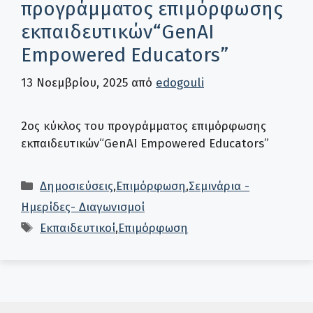
προγράμματος επιμόρφωσης
εκπαιδευτικών“GenAI
Empowered Educators”
13 Νοεμβρίου, 2025
από
edogouli
2ος κύκλος του προγράμματος επιμόρφωσης
εκπαιδευτικών“GenAI Empowered Educators”
Κατηγορίες
Δημοσιεύσεις
,
Επιμόρφωση
,
Σεμινάρια -
Ημερίδες- Διαγωνισμοί
Ετικέτες
Εκπαιδευτικοί
,
Επιμόρφωση