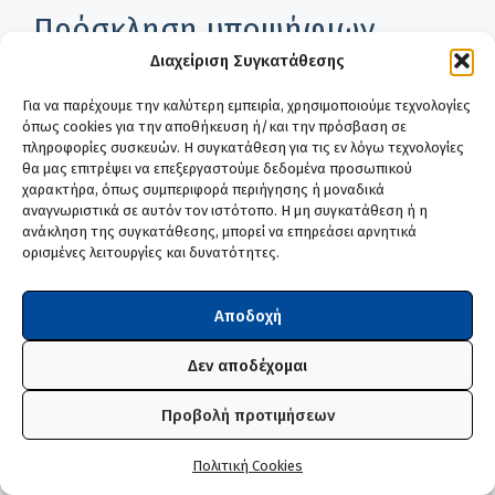
Πρόσκληση υποψήφιων
εκπαιδευτικών
Διαχείριση Συγκατάθεσης
Πρωτοβάθμιας και
Για να παρέχουμε την καλύτερη εμπειρία, χρησιμοποιούμε τεχνολογίες
όπως cookies για την αποθήκευση ή/και την πρόσβαση σε
Δευτεροβάθμιας Εκπαίδευσης
πληροφορίες συσκευών. Η συγκατάθεση για τις εν λόγω τεχνολογίες
για υποβολή αίτησης-
θα μας επιτρέψει να επεξεργαστούμε δεδομένα προσωπικού
χαρακτήρα, όπως συμπεριφορά περιήγησης ή μοναδικά
δήλωσης προτίμησης
αναγνωριστικά σε αυτόν τον ιστότοπο. Η μη συγκατάθεση ή η
ανάκληση της συγκατάθεσης, μπορεί να επηρεάσει αρνητικά
περιοχών για πρόσληψη ως
ορισμένες λειτουργίες και δυνατότητες.
προσωρινών αναπληρωτών
ή/και ωρομισθίων το σχολικό
Αποδοχή
έτος 2022-2023
Δεν αποδέχομαι
12 Αυγούστου, 2022
από
edogouli
Προβολή προτιμήσεων
Πολιτική Cookies
Πρόσκληση υποψήφιων εκπαιδευτικών