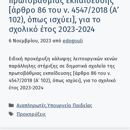
πρωτοβάθμιας εκπαίδευσης
[άρθρο 86 του ν. 4547/2018 (Α’
102), όπως ισχύει], για το
σχολικό έτος 2023-2024
6 Νοεμβρίου, 2023
από
edogouli
Ειδική προκήρυξη κάλυψης λειτουργικών κενών
παράλληλης στήριξης σε δημοτικά σχολεία της
πρωτοβάθμιας εκπαίδευσης [άρθρο 86 του ν.
4547/2018 (Α’ 102), όπως ισχύει], για το σχολικό
έτος 2023-2024
Κατηγορίες
Αναπληρωτές
,
Υπουργείο Παιδείας
Ετικέτες
Προκηρύξεις