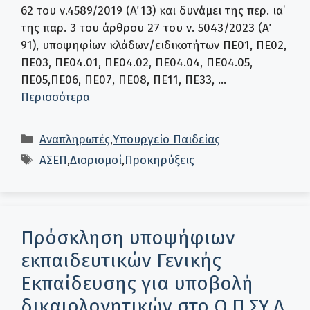
62 του ν.4589/2019 (Α΄ 13) και δυνάμει της περ. ια΄
της παρ. 3 του άρθρου 27 του ν. 5043/2023 (Α΄
91), υποψηφίων κλάδων/ειδικοτήτων ΠΕ01, ΠΕ02,
ΠΕ03, ΠΕ04.01, ΠΕ04.02, ΠΕ04.04, ΠΕ04.05,
ΠΕ05,ΠΕ06, ΠΕ07, ΠΕ08, ΠΕ11, ΠΕ33, …
Περισσότερα
Κατηγορίες
Αναπληρωτές
,
Υπουργείο Παιδείας
Ετικέτες
ΑΣΕΠ
,
Διορισμοί
,
Προκηρύξεις
Πρόσκληση υποψήφιων
εκπαιδευτικών Γενικής
Εκπαίδευσης για υποβολή
δικαιολογητικών στο Ο.Π.ΣΥ.Δ.