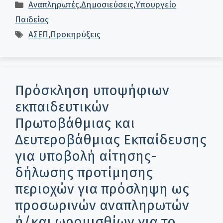
Κατηγορίες
Αναπληρωτές
,
Δημοσιεύσεις
,
Υπουργείο
Παιδείας
Ετικέτες
ΑΣΕΠ
,
Προκηρύξεις
Πρόσκληση υποψήφιων
εκπαιδευτικών
Πρωτοβάθμιας και
Δευτεροβάθμιας Εκπαίδευσης
για υποβολή αίτησης-
δήλωσης προτίμησης
περιοχών για πρόσληψη ως
προσωρινών αναπληρωτών
ή/και ωρομισθίων για το