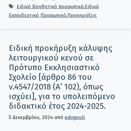
Ετικέτες
Ειδικό βοηθητικό προσωπικό
,
Ειδικό
Εκπαιδευτικό Προσωπικό
,
Προκηρύξεις
Ειδική προκήρυξη κάλυψης
λειτουργικού κενού σε
Πρότυπο Εκκλησιαστικό
Σχολείο [άρθρο 86 του
ν.4547/2018 (Α’ 102), όπως
ισχύει], για το υπολειπόμενο
διδακτικό έτος 2024-2025.
5 Δεκεμβρίου, 2024
από
edogouli