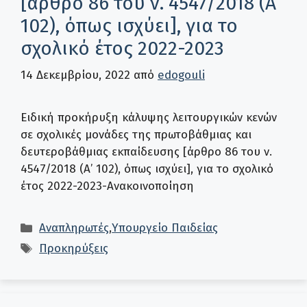
[άρθρο 86 του ν. 4547/2018 (Α’
102), όπως ισχύει], για το
σχολικό έτος 2022-2023
14 Δεκεμβρίου, 2022
από
edogouli
Ειδική προκήρυξη κάλυψης λειτουργικών κενών
σε σχολικές μονάδες της πρωτοβάθμιας και
δευτεροβάθμιας εκπαίδευσης [άρθρο 86 του ν.
4547/2018 (Α’ 102), όπως ισχύει], για το σχολικό
έτος 2022-2023-Ανακοινοποίηση
Κατηγορίες
Αναπληρωτές
,
Υπουργείο Παιδείας
Ετικέτες
Προκηρύξεις