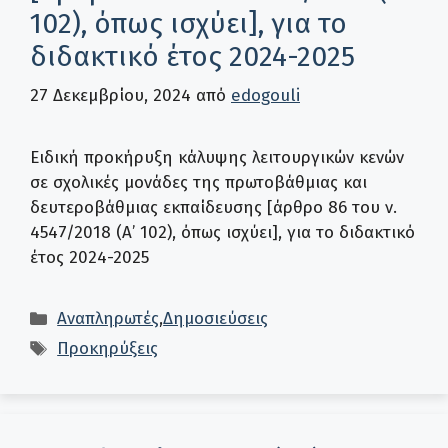
102), όπως ισχύει], για το
διδακτικό έτος 2024-2025
27 Δεκεμβρίου, 2024
από
edogouli
Ειδική προκήρυξη κάλυψης λειτουργικών κενών
σε σχολικές μονάδες της πρωτοβάθμιας και
δευτεροβάθμιας εκπαίδευσης [άρθρο 86 του ν.
4547/2018 (Α’ 102), όπως ισχύει], για το διδακτικό
έτος 2024-2025
Κατηγορίες
Αναπληρωτές
,
Δημοσιεύσεις
Ετικέτες
Προκηρύξεις