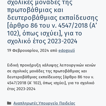
σχολικές μονάδες της
πρωτοβάθμιας και
δευτεροβάθμιας εκπαίδευσης
[άρθρο 86 του ν. 4547/2018 (Α’
102), όπως ισχύει], για το
σχολικό έτος 2023-2024
19 Φεβρουαρίου, 2024
από
edogouli
Ειδική προκήρυξη κάλυψης λειτουργικών κενών
σε σχολικές μονάδες της πρωτοβάθμιας και
δευτεροβάθμιας εκπαίδευσης [άρθρο 86 του ν.
4547/2018 (Α’ 102), όπως ισχύει], για το σχολικό
έτος 2023-2024
Κατηγορίες
Αναπληρωτές
,
Υπουργείο Παιδείας