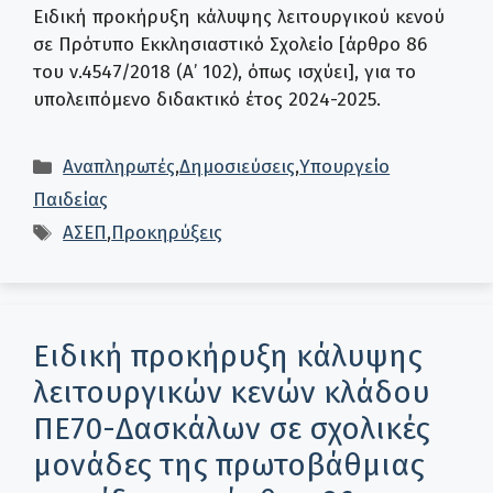
Ειδική προκήρυξη κάλυψης λειτουργικού κενού
σε Πρότυπο Εκκλησιαστικό Σχολείο [άρθρο 86
του ν.4547/2018 (Α’ 102), όπως ισχύει], για το
υπολειπόμενο διδακτικό έτος 2024-2025.
Κατηγορίες
Αναπληρωτές
,
Δημοσιεύσεις
,
Υπουργείο
Παιδείας
Ετικέτες
ΑΣΕΠ
,
Προκηρύξεις
Ειδική προκήρυξη κάλυψης
λειτουργικών κενών κλάδου
ΠΕ70-Δασκάλων σε σχολικές
μονάδες της πρωτοβάθμιας