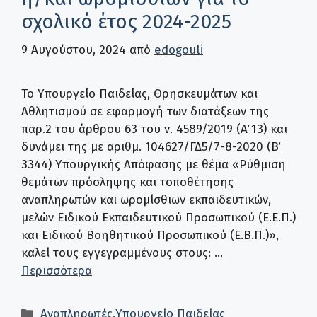
σχολικό έτος 2024-2025
9 Αυγούστου, 2024
από
edogouli
Το Υπουργείο Παιδείας, Θρησκευμάτων και
Αθλητισμού σε εφαρμογή των διατάξεων της
παρ.2 του άρθρου 63 του ν. 4589/2019 (Α΄ 13) και
δυνάμει της με αριθμ. 104627/ΓΔ5/7-8-2020 (Β΄
3344) Υπουργικής Απόφασης με θέμα «Ρύθμιση
θεμάτων πρόσληψης και τοποθέτησης
αναπληρωτών και ωρομίσθιων εκπαιδευτικών,
μελών Ειδικού Εκπαιδευτικού Προσωπικού (Ε.Ε.Π.)
και Ειδικού Βοηθητικού Προσωπικού (Ε.Β.Π.)»,
καλεί τους εγγεγραμμένους στους: …
Περισσότερα
Κατηγορίες
Αναπληρωτές
,
Υπουργείο Παιδείας