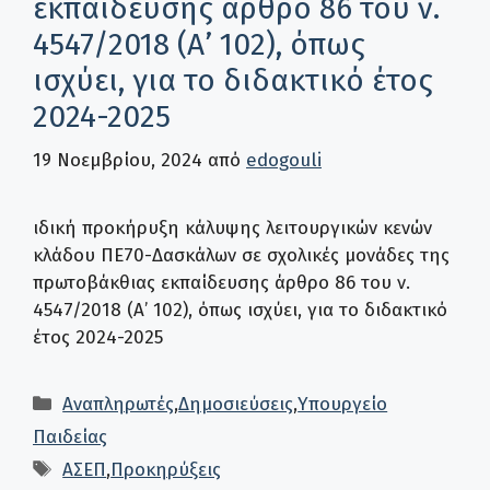
εκπαίδευσης άρθρο 86 του ν.
4547/2018 (Α’ 102), όπως
ισχύει, για το διδακτικό έτος
2024-2025
19 Νοεμβρίου, 2024
από
edogouli
ιδική προκήρυξη κάλυψης λειτουργικών κενών
κλάδου ΠΕ70-Δασκάλων σε σχολικές μονάδες της
πρωτοβάκθιας εκπαίδευσης άρθρο 86 του ν.
4547/2018 (Α’ 102), όπως ισχύει, για το διδακτικό
έτος 2024-2025
Κατηγορίες
Αναπληρωτές
,
Δημοσιεύσεις
,
Υπουργείο
Παιδείας
Ετικέτες
ΑΣΕΠ
,
Προκηρύξεις