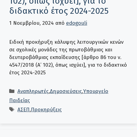
102), όπως ισχύει], για το
διδακτικό έτος 2024-2025
1 Νοεμβρίου, 2024
από
edogouli
Ειδική προκήρυξη κάλυψης λειτουργικών κενών
σε σχολικές μονάδες της πρωτοβάθμιας και
δευτεροβάθμιας εκπαίδευσης [άρθρο 86 του ν.
4547/2018 (Α’ 102), όπως ισχύει], για το διδακτικό
έτος 2024-2025
Κατηγορίες
Αναπληρωτές
,
Δημοσιεύσεις
,
Υπουργείο
Παιδείας
Ετικέτες
ΑΣΕΠ
,
Προκηρύξεις