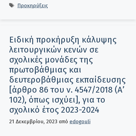
Ετικέτες
Προκηρύξεις
Ειδική προκήρυξη κάλυψης
λειτουργικών κενών σε
σχολικές μονάδες της
πρωτοβάθμιας και
δευτεροβάθμιας εκπαίδευσης
[άρθρο 86 του ν. 4547/2018 (Α’
102), όπως ισχύει], για το
σχολικό έτος 2023-2024
21 Δεκεμβρίου, 2023
από
edogouli