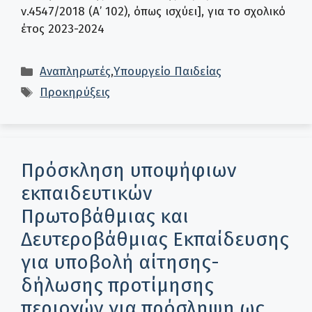
ν.4547/2018 (Α’ 102), όπως ισχύει], για το σχολικό
έτος 2023-2024
Κατηγορίες
Αναπληρωτές
,
Υπουργείο Παιδείας
Ετικέτες
Προκηρύξεις
Πρόσκληση υποψήφιων
εκπαιδευτικών
Πρωτοβάθμιας και
Δευτεροβάθμιας Εκπαίδευσης
για υποβολή αίτησης-
δήλωσης προτίμησης
περιοχών για πρόσληψη ως