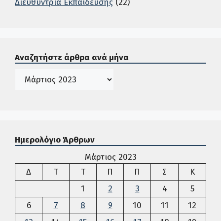
Διευθύντρια Εκπαίδευσης
(22)
Σε αυτή την περιοχή ο χρήστης μπορεί να αναζητήσει άρ
Αναζητήστε άρθρα ανά μήνα
Ιστορικό
Ημερολόγιο Άρθρων
Μάρτιος 2023
Δευτέρα
Τρίτη
Τετάρτη
Πέμπτη
Παρασκευή
Σάββατο
Κυρια
Δ
Τ
Τ
Π
Π
Σ
Κ
1
2
3
4
5
6
7
8
9
10
11
12