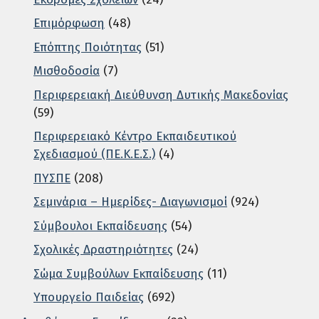
Επιμόρφωση
(48)
Επόπτης Ποιότητας
(51)
Μισθοδοσία
(7)
Περιφερειακή Διεύθυνση Δυτικής Μακεδονίας
(59)
Περιφερειακό Κέντρο Εκπαιδευτικού
Σχεδιασμού (ΠΕ.Κ.Ε.Σ.)
(4)
ΠΥΣΠΕ
(208)
Σεμινάρια – Ημερίδες- Διαγωνισμοί
(924)
Σύμβουλοι Εκπαίδευσης
(54)
Σχολικές Δραστηριότητες
(24)
Σώμα Συμβούλων Εκπαίδευσης
(11)
Υπουργείο Παιδείας
(692)