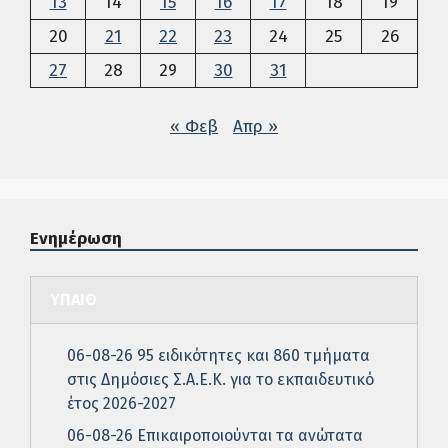
13
14
15
16
17
18
19
20
21
22
23
24
25
26
27
28
29
30
31
« Φεβ
Απρ »
Ενημέρωση
ΥΠΑΙΘ
06-08-26 95 ειδικότητες και 860 τμήματα
στις Δημόσιες Σ.Α.Ε.Κ. για το εκπαιδευτικό
έτος 2026-2027
06-08-26 Επικαιροποιούνται τα ανώτατα