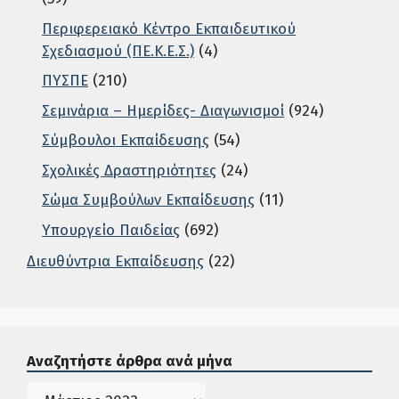
Περιφερειακό Κέντρο Εκπαιδευτικού
Σχεδιασμού (ΠΕ.Κ.Ε.Σ.)
(4)
ΠΥΣΠΕ
(210)
Σεμινάρια – Ημερίδες- Διαγωνισμοί
(924)
Σύμβουλοι Εκπαίδευσης
(54)
Σχολικές Δραστηριότητες
(24)
Σώμα Συμβούλων Εκπαίδευσης
(11)
Υπουργείο Παιδείας
(692)
Διευθύντρια Εκπαίδευσης
(22)
Σε αυτή την περιοχή ο χρήστης μπορεί να αναζητήσει άρ
Αναζητήστε άρθρα ανά μήνα
Ιστορικό