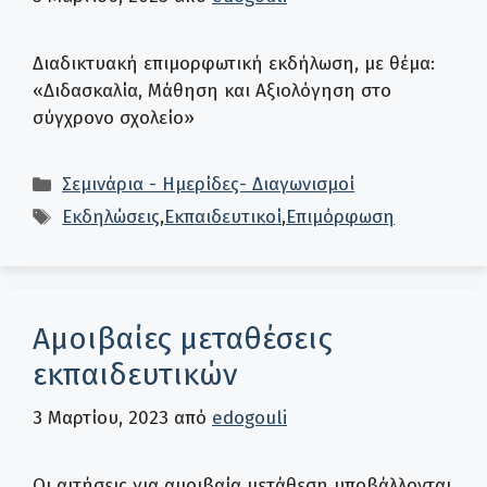
Διαδικτυακή επιμορφωτική εκδήλωση, με θέμα:
«Διδασκαλία, Μάθηση και Αξιολόγηση στο
σύγχρονο σχολείο»
Κατηγορίες
Σεμινάρια - Ημερίδες- Διαγωνισμοί
Ετικέτες
Εκδηλώσεις
,
Εκπαιδευτικοί
,
Επιμόρφωση
Αμοιβαίες μεταθέσεις
εκπαιδευτικών
3 Μαρτίου, 2023
από
edogouli
Οι αιτήσεις για αμοιβαία μετάθεση υποβάλλονται